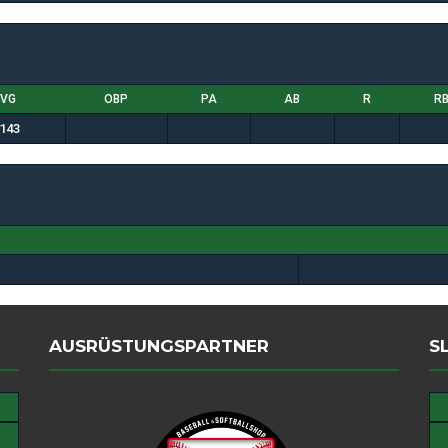
VG
OBP
PA
AB
R
RB
.143
AUSRÜSTUNGSPARTNER
S