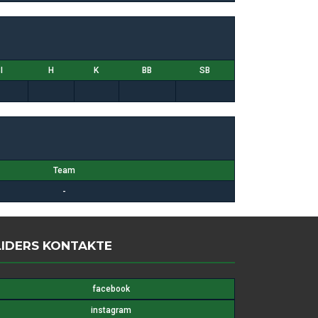
I
H
K
BB
SB
Team
-
LIDERS KONTAKTE
facebook
instagram