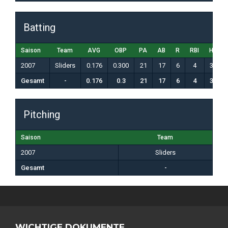
Batting
Saison
Team
AVG
OBP
PA
AB
R
RBI
H
K
2007
Sliders
0.176
0.300
21
17
6
4
3
6
Gesamt
-
0.176
0.3
21
17
6
4
3
6
Pitching
Saison
Team
2007
Sliders
Gesamt
-
WICHTIGE DOKUMENTE