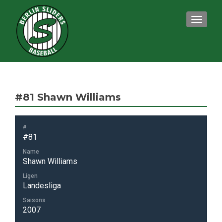
TOGGLE
#81
Shawn Williams
#
#81
Name
Shawn Williams
Ligen
Landesliga
Saisons
2007