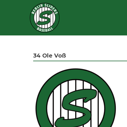
34
Ole Voß