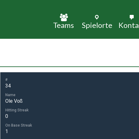
Skip
to
Spielorte
Konta
Teams
content
#
34
Name
Ole Voß
Hitting Streak
0
On Base Streak
1