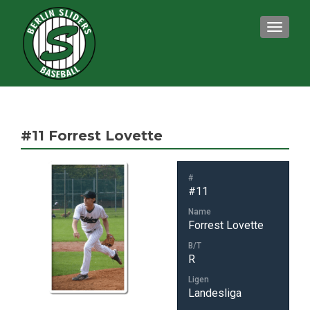
TOGGLE
#11
Forrest Lovette
#
#11
Name
Forrest Lovette
B/T
R
Ligen
Landesliga