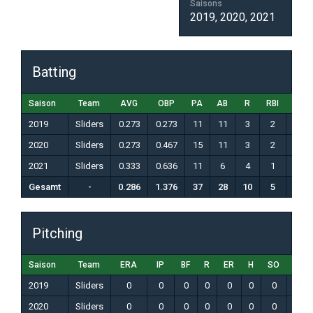
Saisons
2019, 2020, 2021
Batting
Saison
Team
AVG
OBP
PA
AB
R
RBI
H
2019
Sliders
0.273
0.273
11
11
3
2
3
2020
Sliders
0.273
0.467
15
11
3
2
3
2021
Sliders
0.333
0.636
11
6
4
1
2
Gesamt
-
0.286
1.376
37
28
10
5
8
Pitching
Saison
Team
ERA
IP
BF
R
ER
H
SO
BB
2019
Sliders
0
0
0
0
0
0
0
0
2020
Sliders
0
0
0
0
0
0
0
0