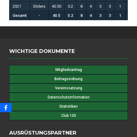
2021
Sliders
40.50
0.2
8
4
3
3
1
1
Gesamt
-
40.5
0.2
8
4
3
3
1
1
WICHTIGE DOKUMENTE
Mitgliedsantrag
Beitragsordnung
Vereinssatzung
Datenschutzinformation
Statistiken
Club 100
AUSRÜSTUNGSPARTNER