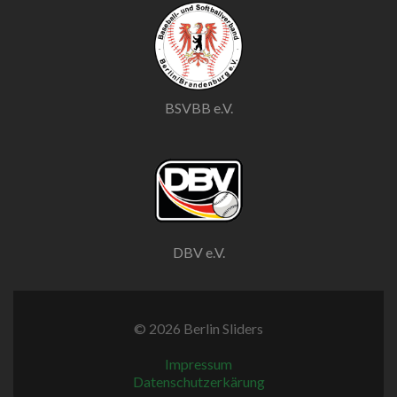
BSVBB e.V.
DBV e.V.
© 2026 Berlin Sliders
Impressum
Datenschutzerkärung