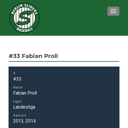
TOGGLE
#33
Fabian Proll
#
#33
Name
Fabian Proll
Ligen
Landesliga
Saisons
2013, 2014