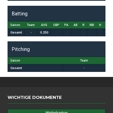
Batting
Saison
Team
AVG
OBP
PA
AB
R
RBI
H
K
Gesamt
-
0.250
Pitching
Saison
Team
Gesamt
-
WICHTIGE DOKUMENTE
Mitgliedsantrag