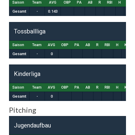
Saison
Team
AVG
OBP
PA
AB
R
RBI
H
K
Gesamt
-
0.143
Tossballliga
Saison
Team
AVG
OBP
PA
AB
R
RBI
H
K
B
Gesamt
-
0
Kinderliga
Saison
Team
AVG
OBP
PA
AB
R
RBI
H
K
B
Gesamt
-
0
Pitching
Jugendaufbau