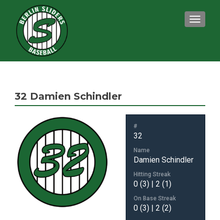
TOGGLE
32
Damien Schindler
#
32
Name
Damien Schindler
Hitting Streak
0 (3) | 2 (1)
On Base Streak
0 (3) | 2 (2)