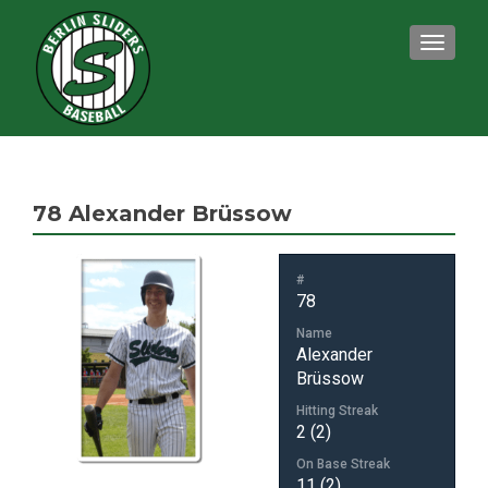
TOGGLE
78
Alexander Brüssow
#
78
Name
Alexander
Brüssow
Hitting Streak
2 (2)
On Base Streak
11 (2)