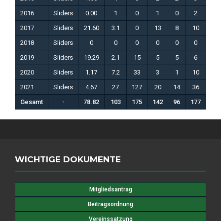
2016
Sliders
0.00
1
0
1
0
2
1
2017
Sliders
21.60
3.1
0
13
8
10
5
2018
Sliders
0
0
0
0
0
0
0
2019
Sliders
19.29
2.1
15
5
5
6
1
2020
Sliders
1.17
7.2
33
3
1
10
4
2021
Sliders
4.67
27
127
20
14
36
22
Gesamt
-
78.82
103
175
142
96
177
89
WICHTIGE DOKUMENTE
Mitgliedsantrag
Beitragsordnung
Vereinssatzung